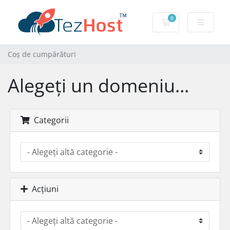
0
Coș de cumpărăt
Coș de cumpărături
Alegeți un domeniu...
Categorii
Acțiuni