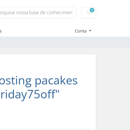
0
Carrinho de Compr
s
Conta
osting pacakes
riday75off"