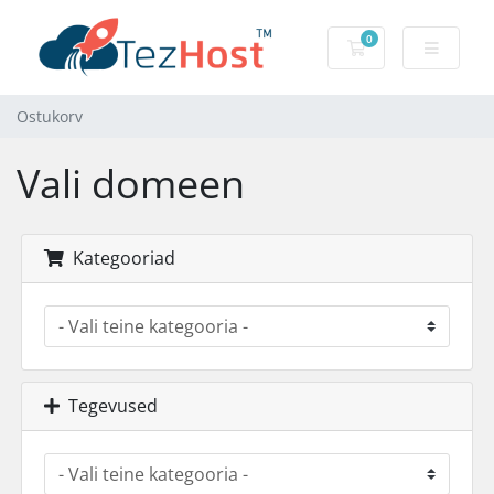
0
Ostukorv
Ostukorv
Vali domeen
Kategooriad
Tegevused