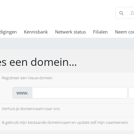
digingen
Kennisbank
Netwerk status
Filialen
Neem con
es een domein...
Registreer een nieuw domein
www.
Verhuis je domeinnaam naar ons
Ik gebruik mijn bestaande domeinnaam en update zelf mijn naamservers